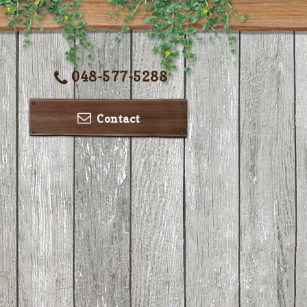
048-577-5288
Contact