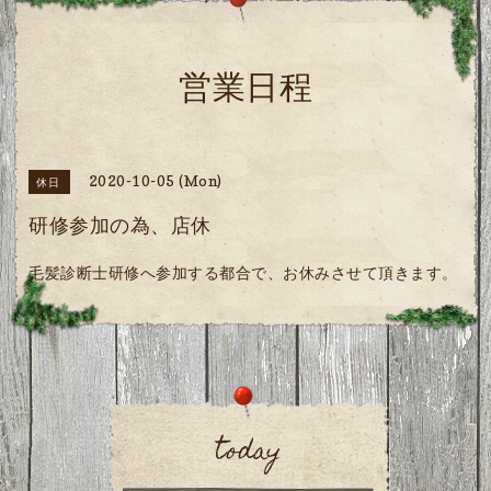
営業日程
2020-10-05 (Mon)
休日
研修参加の為、店休
毛髪診断士研修へ参加する都合で、お休みさせて頂きます。
today