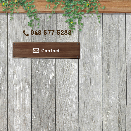
048-577-5288
Contact