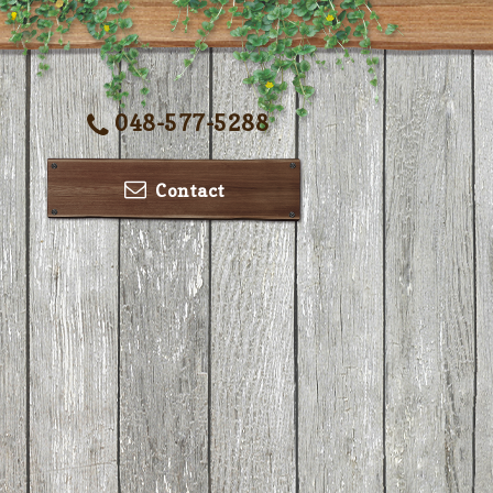
048-577-5288
Contact