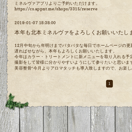
ミネルヴァアプリよりご予約いただけます。
https://cs.appnt.me/shops/3315/reserve
2019-01-07 18:38:00
本年も北本ミネルヴァをよろしくお願いいたし
12月中旬から年明けまでバタバタな毎日でホームページの更新を
遅ればせながら、本年もよろしくお願いいたします。
今年はカラー・トリートメントに新メニューを取り入れる予
撮影をして皆様に分かりやすいようにして参りたいと思います<m
美容整骨⁺今月よりアロマタッチも導入致しますので、お楽しみ
1