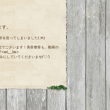
ます。
怠ってしまいました( ;∀;)
定でございます！美容整骨も、動画の
(__)m>
にしていてくださいませ('◇')ゞ