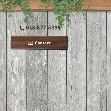
048-577-5288
Contact