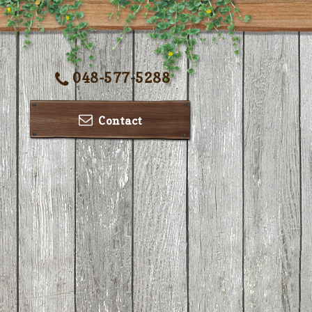
048-577-5288
Contact