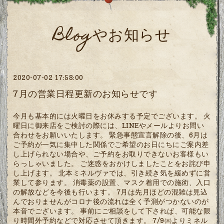
Blogやお知らせ
2020-07-02 17:58:00
7月の営業日程更新のお知らせです
今月も基本的には火曜日をお休みする予定でございます。 火
曜日に御来店をご検討の際には、LINEやメールよりお問い
合わせをお願いいたします。 緊急事態宣言解除の後、6月は
ご予約が一気に集中した関係でご希望のお日にちにご案内差
し上げられない場合や、ご予約をお取りできないお客様もい
らっしゃいました。 ご迷惑をおかけしましたことをお詫び申
し上げます。 北本ミネルヴァでは、引き続き気を緩めずに営
業して参ります。 消毒薬の設置、マスク着用での施術、入口
の解放などを今後も行います。 7月は先月ほどの混雑は見込
んでおりませんがコロナ後の流れは全く予測がつかないのが
本音でございます。 事前にご相談をして下されば、可能な限
り時間外予約などで対応させて頂きます。 7/9㈭よりミネル