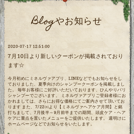
Blogやお知らせ
2020-07-17 12:51:00
7月10日より新しいクーポンが掲載されており
ます☆
今月初めにミネルヴァアプリ、LINEなどでもお知らせをし
ておりました、夏季向けのシャンプークーポンを掲載しまし
た。 毎年お客様にご好評いただいております、ひんやりバリ
シャンプーでございます。 ミネルヴァアプリご登録者様にお
かれましては、さらにお得な価格にてご案内させて頂いてお
ります
また、7/22㈬より【ミネルヴァヘアケア月間】と銘
打ちまして、7月後半～9月前半までの期間、頭皮ケア・ヘア
ケアに重点を置いたメニューをご提供いたします。 週明けに
ホームページなどでお知らせをいたします。