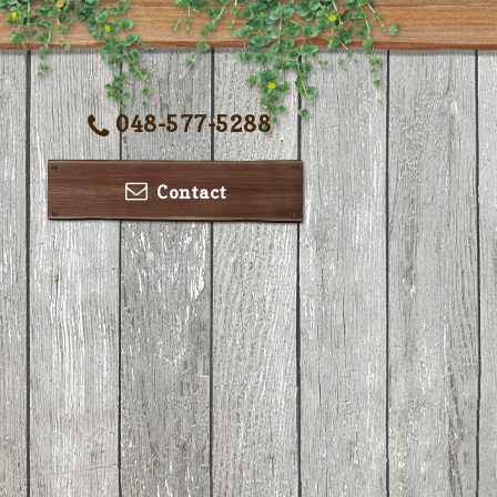
048-577-5288
Contact