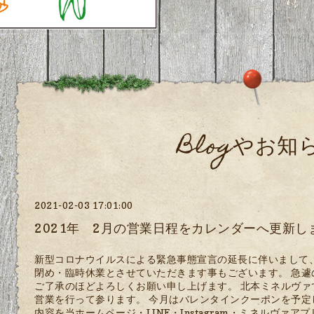
Blogやお知
2021-02-03 17:01:00
2021年 2月の営業日程をカレンダーへ更新し
新型コロナウイルスによる緊急事態宣言の延長に伴いまして
閉め・臨時休業とさせていただきます事もございます。 急
ご了承のほどよろしくお願い申し上げます。 北本ミネルヴ
営業を行って参ります。 今月はバレンタインクーポンを予定し
内容を当ホームページ・LINE・Instagram・ミネルヴァア